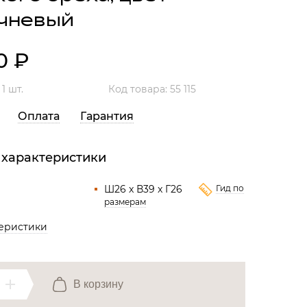
Все разделы
чневый
40
₽
:
1 шт.
Код товара: 55 115
Оплата
Гарантия
 характеристики
Ш26 x В39 x Г26
Гид по
размерам
теристики
В корзину