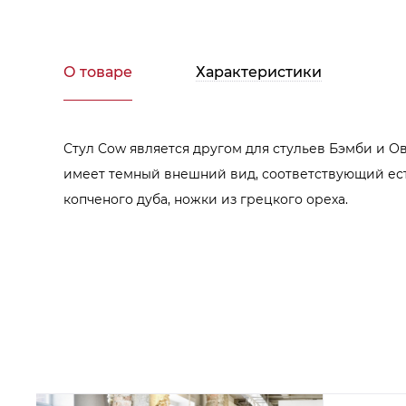
Аксессуары для столовой
Кольца для салфеток
Подушки для стула
Разделочные доски
Аксессуары для стола
О товаре
Характеристики
Салфетки
Скатерти
Аксессуары для дома
Вешалки и крючки для одежды
Стул Cow является другом для стульев Бэмби и О
Ковры
имеет темный внешний вид, соответствующий ест
копченого дуба, ножки из грецкого ореха.
Мебель
Зеркала
Комоды
Консоли
Шкафы и стенки
Шкафы
Тумбы
Мягкая мебель
Диваны
Кресла
Мебель офисная