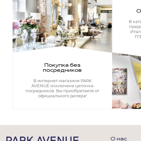
Кресла офисные
Столы офисные
О
Столы
Стулья
В кат
пред
Свет
Итал
17
Бра
Люстры
Настольные лампы
Плафоны и абажуры для настольных ламп
Подсветки картин
Покупка без
Светильники
посредников
Технический свет
Точечные светильники
В интернет-магазине PARK
Торшеры
AVENUE исключена цепочка
посредников. Вы приобретаете от
официального дилера!
Акции
Бренды
Гостиная
О нас