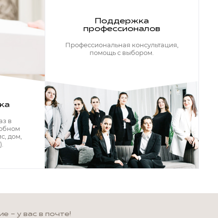
Поддержка
профессионалов
Профессиональная консультация,
помощь с выбором.
ка
аз в
добном
с, дом,
.
 - у вас в почте!