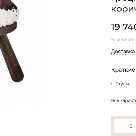
Все разделы
кори
19 7
В наличии
Доставка
Краткие
Стулья
Все харак