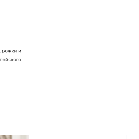
к рожки и
опейского