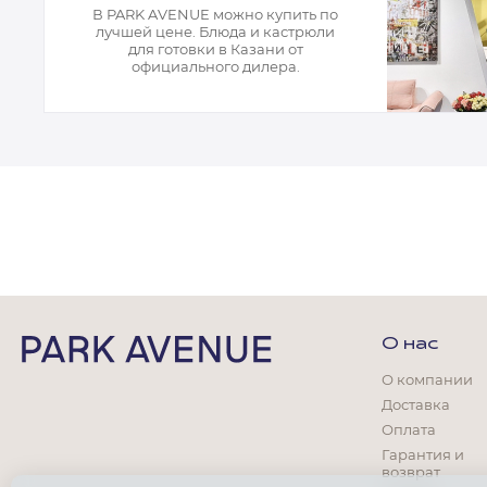
Кресла офисные
В PARK AVENUE можно купить по
Столы офисные
лучшей цене. Блюда и кастрюли
Столы
для готовки в Казани от
Стулья
официального дилера.
Свет
Бра
Люстры
Настольные лампы
Плафоны и абажуры для настольных ламп
Подсветки картин
Светильники
Технический свет
Точечные светильники
Торшеры
Акции
О нас
О компании
Бренды
Доставка
Оплата
Гарантия и
возврат
Гостиная