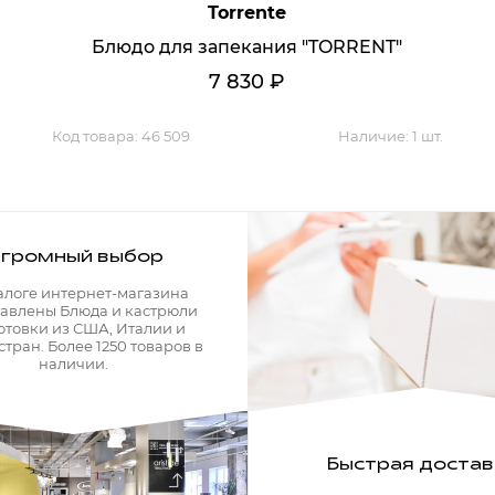
Torrente
Блюдо для запекания "TORRENT"
7 830
₽
Код товара:
46 509
Наличие:
1 шт.
громный выбор
алоге интернет-магазина
авлены Блюда и кастрюли
готовки из США, Италии и
стран. Более 1250 товаров в
наличии.
Быстрая достав