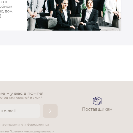
аз в
добном
с, дом,
.
 - у вас в почте!
оследних новостей и акций
Поставщикам
е на отправку мне информационных
ловиями
Политики конфиденциальности