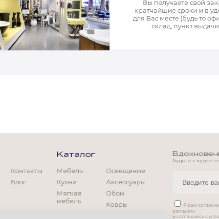
Вы получаете свой зак
кратчайшие сроки и в у
для Вас месте (будь то офи
склад, пункт выдачи)
Вдохновение
Каталог
Будьте в курсе п
Контакты
Мебель
Освещение
Блог
Кухни
Аксессуары
Мягкая
Обои
мебель
Ковры
Я даю согласи
рассылок,
Мягкая мебель
и соглашаюсь с ус