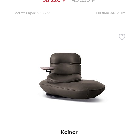
58 220
₽
145 550
₽
Код товара:
70 617
Наличие:
2 шт.
Koinor