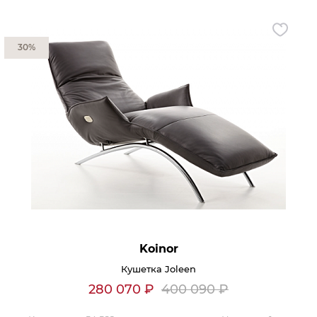
Контакты
30%
Обратная связь
Koinor
Кушетка Joleen
280 070
₽
400 090
₽