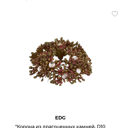
х данных
EDG
"Корона из драгоценных камней, D10