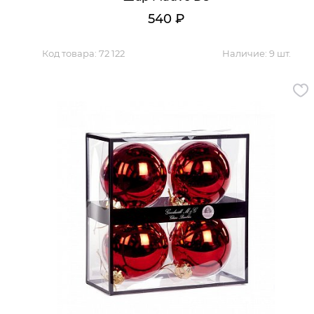
Обратная связь
540
₽
Код товара:
72 122
Наличие:
9 шт.