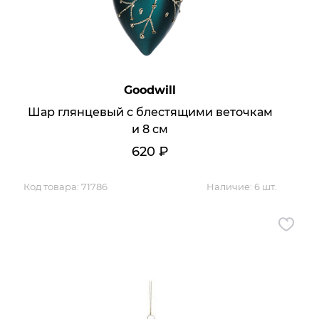
Goodwill
Шар глянцевый с блестящими веточкам
и 8 см
620
₽
Код товара:
71786
Наличие:
6 шт.