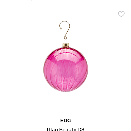
Диваны
Посуда
Аксессуары
Кресла
Ковры
Аксессуары для столовой
Свет
Отзывы
Политика обработки персональны
Реквизиты
3D Тур
Контакты
EDG
Шар Beauty D8