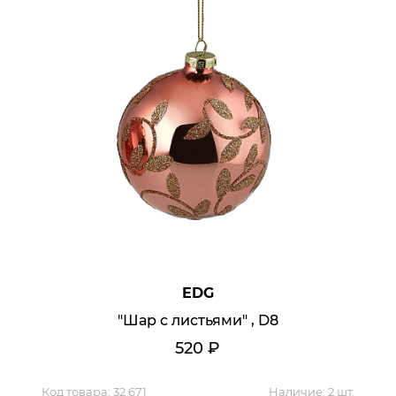
EDG
"Шар с листьями" , D8
520
₽
Мягкая мебель
Код товара:
32 671
Наличие:
2 шт.