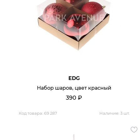
Аксессуары для столовой
Кольца для салфеток
Подушки для стула
Разделочные доски
Аксессуары для стола
Салфетки
Скатерти
Аксессуары для дома
Вешалки и крючки для одежды
Ковры
Мебель
EDG
Зеркала
Набор шаров, цвет красный
Комоды
Консоли
390
₽
Шкафы и стенки
Шкафы
Тумбы
Код товара:
69 287
Наличие:
3 шт.
Мягкая мебель
Диваны
Кресла
Мебель офисная