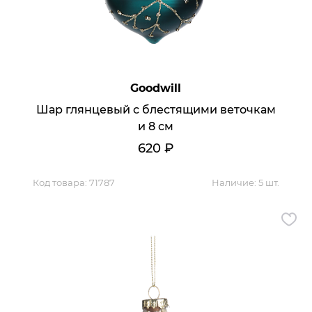
Goodwill
Шар глянцевый с блестящими веточкам
и 8 см
620
₽
Код товара:
71787
Наличие:
5 шт.