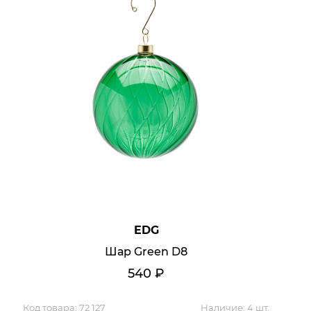
EDG
Шар Green D8
540
₽
Код товара:
72 127
Наличие:
4 шт.