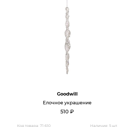
Кресла офисные
Столы офисные
Столы
Стулья
Свет
Бра
Люстры
Настольные лампы
Плафоны и абажуры для настольных ламп
Подсветки картин
Светильники
Технический свет
Точечные светильники
Торшеры
Акции
Goodwill
Бренды
Елочное украшение
510
₽
Гостиная
Код товара:
71 610
Наличие:
5 шт.