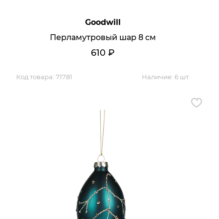
Goodwill
Перламутровый шар 8 см
610
₽
Код товара:
71781
Наличие:
6 шт.