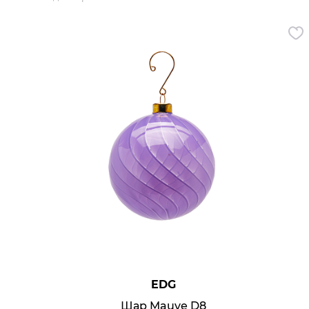
Кухня
Спальня
Детская
Прихожая
Кабинет
Мебель
Кровати
Как купить
Доставка
Оплата
Вопросы и ответы
EDG
Шар Mauve D8