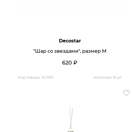
Decostar
"Шар со звездами", размер М
620
₽
Код товара:
32 993
Наличие:
8 шт.