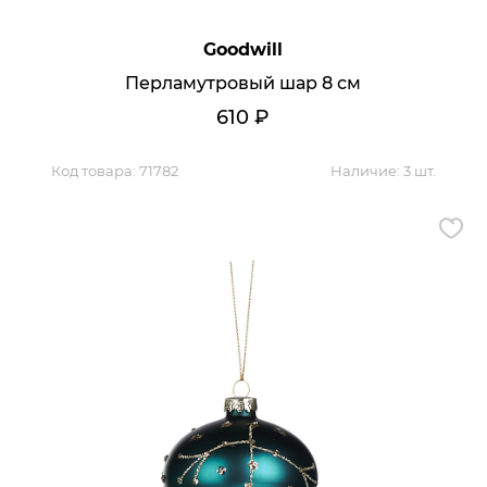
Goodwill
Перламутровый шар 8 см
610
₽
Код товара:
71782
Наличие:
3 шт.