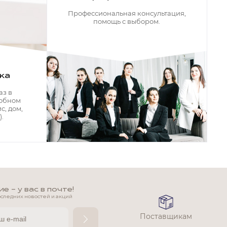
Профессиональная консультация,
помощь с выбором.
ка
аз в
добном
с, дом,
.
 - у вас в почте!
оследних новостей и акций
Поставщикам