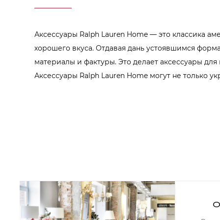
Аксессуары для столовой
Кольца для салфеток
Подушки для стула
Разделочные доски
Аксессуары Ralph Lauren Home — это классика аме
Аксессуары для стола
Салфетки
хорошего вкуса. Отдавая дань устоявшимся форм
Скатерти
материалы и фактуры. Это делает аксессуары для
Аксессуары для дома
Вешалки и крючки для одежды
Аксессуары Ralph Lauren Home могут не только ук
Ковры
Мебель
Зеркала
Комоды
Консоли
Шкафы и стенки
Шкафы
Тумбы
Мягкая мебель
Диваны
Кресла
О
Мебель офисная