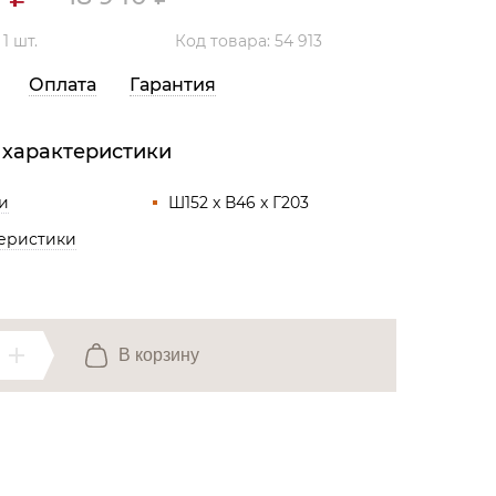
Все разделы
:
1 шт.
Код товара: 54 913
Оплата
Гарантия
 характеристики
и
Ш152 x В46 x Г203
теристики
В корзину