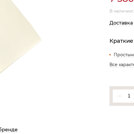
Все разделы
В наличии
Доставка
Краткие
Простын
Все харак
бренде