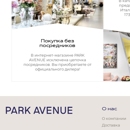
Кресла офисные
В кат
пред
Столы офисные
Итал
Столы
17
Стулья
Свет
Бра
Покупка без
Люстры
посредников
Настольные лампы
Плафоны и абажуры для настольных ламп
В интернет-магазине PARK
Подсветки картин
AVENUE исключена цепочка
Светильники
посредников. Вы приобретаете от
Технический свет
официального дилера!
Точечные светильники
Торшеры
Акции
Бренды
О нас
О компании
Доставка
Гостиная