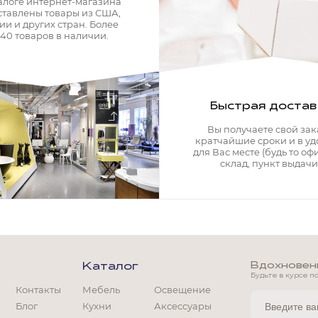
алоге интернет-магазина
ставлены товары из США,
ии и других стран. Более
340 товаров в наличии.
Быстрая достав
Вы получаете свой зак
кратчайшие сроки и в у
для Вас месте (будь то офи
склад, пункт выдачи)
Вдохновение
Каталог
Будьте в курсе п
Контакты
Мебель
Освещение
Блог
Кухни
Аксессуары
Мягкая мебель