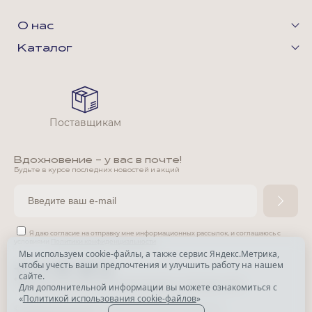
О нас
Каталог
Поставщикам
Вдохновение - у вас в почте!
Будьте в курсе последних новостей и акций
Я даю согласие на отправку мне информационных рассылок,
и соглашаюсь с
условиями
Политики конфиденциальности
Мы используем cookie-файлы, а также сервис Яндекс.Метрика,
чтобы учесть ваши предпочтения и улучшить работу на нашем
*
сайте.
*
Признана экстремистской организацией и запрещена в РФ.
Для дополнительной информации вы можете ознакомиться с
«
Политикой использования cookie-файлов
»
© Park Avenue, 2015 - 2026. Все права защищены