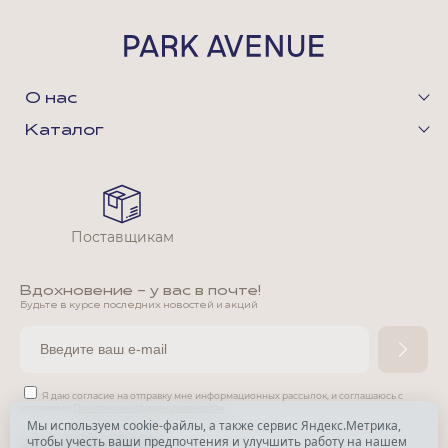
О нас
Каталог
Поставщикам
Вдохновение - у вас в почте!
Будьте в курсе последних новостей и акций
Я даю согласие на отправку мне информационных рассылок,
и соглашаюсь с
условиями
Политики конфиденциальности
Мы используем cookie-файлы, а также сервис Яндекс.Метрика,
чтобы учесть ваши предпочтения и улучшить работу на нашем
*