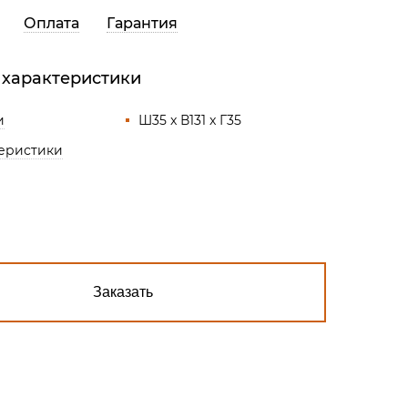
Все разделы
Оплата
Гарантия
 характеристики
и
Ш35 x В131 x Г35
теристики
Заказать