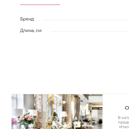
Аксессуары для столовой
Кольца для салфеток
Подушки для стула
Разделочные доски
Бренд:
Аксессуары для стола
Салфетки
Длина, см:
Скатерти
Аксессуары для дома
Вешалки и крючки для одежды
Ковры
Мебель
Зеркала
Комоды
Консоли
Шкафы и стенки
Шкафы
Тумбы
О
Мягкая мебель
Диваны
В кат
Кресла
пред
Мебель офисная
Итал