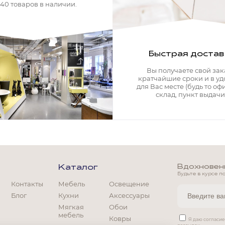
340 товаров в наличии.
Быстрая достав
Вы получаете свой зак
кратчайшие сроки и в у
для Вас месте (будь то офи
склад, пункт выдачи)
Вдохновение
Каталог
Будьте в курсе п
Контакты
Мебель
Освещение
Блог
Кухни
Аксессуары
Мягкая
Обои
мебель
Ковры
Мягкая мебель
Я даю согласи