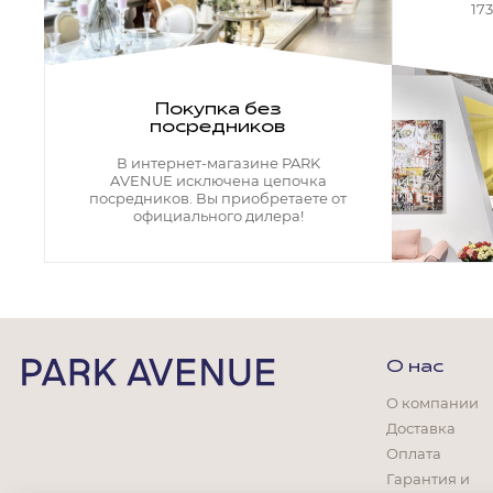
Кресла офисные
17
Столы офисные
Столы
Стулья
Свет
Покупка без
посредников
Бра
Люстры
В интернет-магазине PARK
Настольные лампы
AVENUE исключена цепочка
Плафоны и абажуры для настольных ламп
посредников. Вы приобретаете от
официального дилера!
Подсветки картин
Светильники
Технический свет
Точечные светильники
Торшеры
Акции
О нас
Бренды
О компании
Доставка
Оплата
Гарантия и
Гостиная