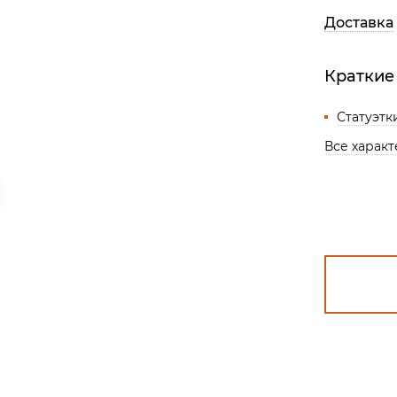
Все разделы
Доставка
Краткие
Статуэтк
Все харак