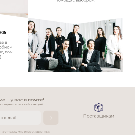
помощь с выбором.
ка
аз в
добном
с, дом,
.
 - у вас в почте!
оследних новостей и акций
Поставщикам
е на отправку мне информационных