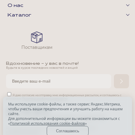
О нас
Каталог
Поставщикам
Вдохновение - у вас в почте!
Будьте в курсе последних новостей и акций
Я даю согласие на отправку мне информационных рассылок,
и соглашаюсь с
условиями
Политики конфиденциальности
Мы используем cookie-файлы, а также сервис Яндекс.Метрика,
чтобы учесть ваши предпочтения и улучшить работу на нашем
*
сайте.
*
Признана экстремистской организацией и запрещена в РФ.
Для дополнительной информации вы можете ознакомиться с
«
Политикой использования cookie-файлов
»
© Park Avenue, 2015 - 2026. Все права защищены
Соглашаюсь
Разработка сайта