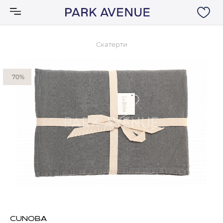
Скатерти
Аксессуары
70%
Ковры
Мебель
Свет
Акции
Бренды
CUNOBA