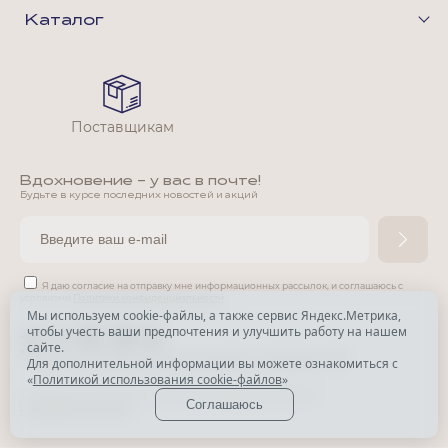
Каталог
Поставщикам
Вдохновение - у вас в почте!
Будьте в курсе последних новостей и акций
Я даю согласие на отправку мне информационных рассылок,
и соглашаюсь с
условиями
Политики конфиденциальности
Мы используем cookie-файлы, а также сервис Яндекс.Метрика,
чтобы учесть ваши предпочтения и улучшить работу на нашем
*
сайте.
*
Признана экстремистской организацией и запрещена в РФ.
Для дополнительной информации вы можете ознакомиться с
«
Политикой использования cookie-файлов
»
© Park Avenue, 2015 - 2026. Все права защищены
Соглашаюсь
Разработка сайта