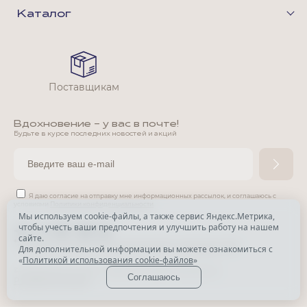
Каталог
Поставщикам
Вдохновение - у вас в почте!
Будьте в курсе последних новостей и акций
Я даю согласие на отправку мне информационных рассылок,
и соглашаюсь с
условиями
Политики конфиденциальности
Мы используем cookie-файлы, а также сервис Яндекс.Метрика,
чтобы учесть ваши предпочтения и улучшить работу на нашем
*
сайте.
*
Признана экстремистской организацией и запрещена в РФ.
Для дополнительной информации вы можете ознакомиться с
«
Политикой использования cookie-файлов
»
© Park Avenue, 2015 - 2026. Все права защищены
Соглашаюсь
Разработка сайта