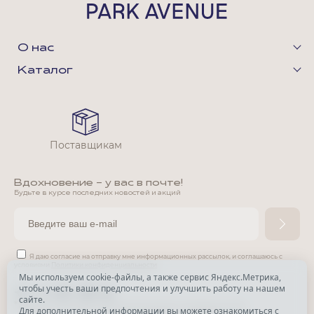
О нас
Каталог
Поставщикам
Вдохновение - у вас в почте!
Будьте в курсе последних новостей и акций
Я даю согласие на отправку мне информационных рассылок,
и соглашаюсь с
условиями
Политики конфиденциальности
Мы используем cookie-файлы, а также сервис Яндекс.Метрика,
чтобы учесть ваши предпочтения и улучшить работу на нашем
*
сайте.
*
Признана экстремистской организацией и запрещена в РФ.
Для дополнительной информации вы можете ознакомиться с