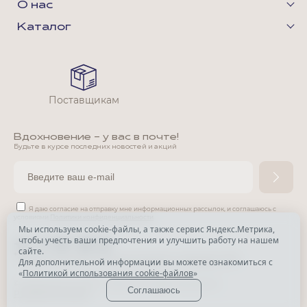
О нас
Каталог
Поставщикам
Вдохновение - у вас в почте!
Будьте в курсе последних новостей и акций
Я даю согласие на отправку мне информационных рассылок,
и соглашаюсь с
условиями
Политики конфиденциальности
Мы используем cookie-файлы, а также сервис Яндекс.Метрика,
чтобы учесть ваши предпочтения и улучшить работу на нашем
*
сайте.
*
Признана экстремистской организацией и запрещена в РФ.
Для дополнительной информации вы можете ознакомиться с
«
Политикой использования cookie-файлов
»
© Park Avenue, 2015 - 2026. Все права защищены
Соглашаюсь
Разработка сайта