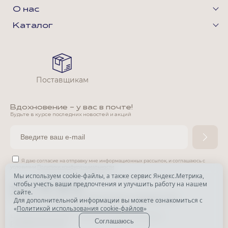
О нас
Каталог
Поставщикам
Вдохновение - у вас в почте!
Будьте в курсе последних новостей и акций
Я даю согласие на отправку мне информационных рассылок,
и соглашаюсь с
условиями
Политики конфиденциальности
Мы используем cookie-файлы, а также сервис Яндекс.Метрика,
чтобы учесть ваши предпочтения и улучшить работу на нашем
*
сайте.
*
Признана экстремистской организацией и запрещена в РФ.
Для дополнительной информации вы можете ознакомиться с
«
Политикой использования cookie-файлов
»
© Park Avenue, 2015 - 2026. Все права защищены
Соглашаюсь
Разработка сайта