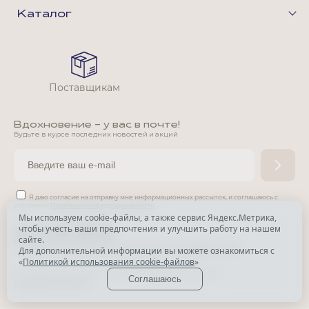
Каталог
Поставщикам
Вдохновение - у вас в почте!
Будьте в курсе последних новостей и акций
Я даю согласие на отправку мне информационных рассылок,
и соглашаюсь с
условиями
Политики конфиденциальности
Мы используем cookie-файлы, а также сервис Яндекс.Метрика,
чтобы учесть ваши предпочтения и улучшить работу на нашем
*
сайте.
*
Признана экстремистской организацией и запрещена в РФ.
Для дополнительной информации вы можете ознакомиться с
«
Политикой использования cookie-файлов
»
© Park Avenue, 2015 - 2026. Все права защищены
Соглашаюсь
Разработка сайта