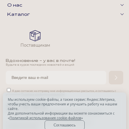
О нас
Каталог
Поставщикам
Вдохновение - у вас в почте!
Будьте в курсе последних новостей и акций
Я даю согласие на отправку мне информационных рассылок,
и соглашаюсь с
условиями
Политики конфиденциальности
Мы используем cookie-файлы, а также сервис Яндекс.Метрика,
чтобы учесть ваши предпочтения и улучшить работу на нашем
*
сайте.
*
Признана экстремистской организацией и запрещена в РФ.
Для дополнительной информации вы можете ознакомиться с
«
Политикой использования cookie-файлов
»
© Park Avenue, 2015 - 2026. Все права защищены
Соглашаюсь
Разработка сайта