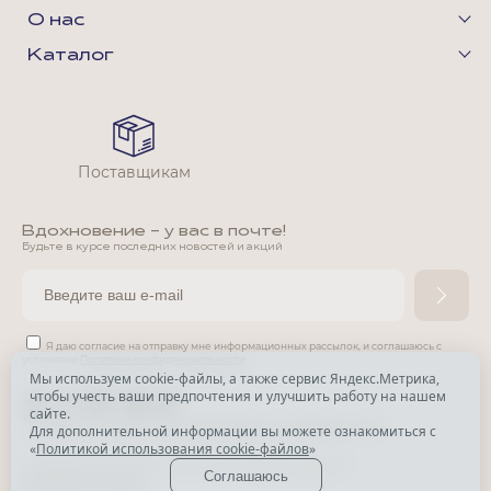
О нас
Каталог
Поставщикам
Вдохновение - у вас в почте!
Будьте в курсе последних новостей и акций
Я даю согласие на отправку мне информационных рассылок,
и соглашаюсь с
условиями
Политики конфиденциальности
Мы используем cookie-файлы, а также сервис Яндекс.Метрика,
чтобы учесть ваши предпочтения и улучшить работу на нашем
*
сайте.
*
Признана экстремистской организацией и запрещена в РФ.
Для дополнительной информации вы можете ознакомиться с
«
Политикой использования cookie-файлов
»
© Park Avenue, 2015 - 2026. Все права защищены
Соглашаюсь
Разработка сайта